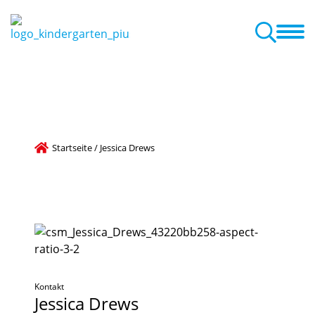
etreuungsangebot
Familienzentrum
Aktuelles + Termine
Aktuelles zum Familienzentrum
Startseite
/
Jessica Drews
Kontakt
Jessica
Drews