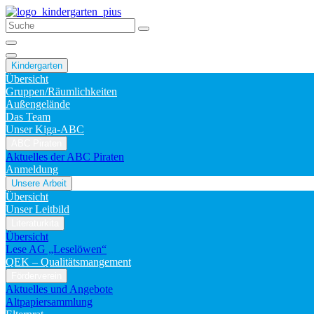
Kindergarten
Übersicht
Gruppen/Räumlichkeiten
Außengelände
Das Team
Unser Kiga-ABC
ABC Piraten
Aktuelles der ABC Piraten
Anmeldung
Unsere Arbeit
Übersicht
Unser Leitbild
Literaturkita
Übersicht
Lese AG „Leselöwen“
QEK – Qualitätsmangement
Förderverein
Aktuelles und Angebote
Altpapiersammlung