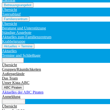
Elternrat
Betreuungsangebot
Übersicht
Tagesablauf
Familienzentrum
Übersicht
Beratung und Unterstützung
Ständige Angebote
Aktuelles zum Familienzentrum
Krabbelgruppe
Aktuelles + Termine
Aktuelles
Termine und Schließtage
Kindergarten
Übersicht
Gruppen/Räumlichkeiten
Außengelände
Das Team
Unser Kiga-ABC
ABC Piraten
Aktuelles der ABC Piraten
Anmeldung
Unsere Arbeit
Übersicht