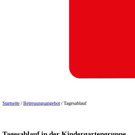
Startseite
/
Betreuungsangebot
/
Tagesablauf
Tagesablauf
in
der
Kindergartengruppe