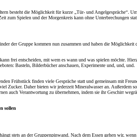
ltern besteht die Möglichkeit für kurze „Tür- und Angelgespräche“. Um 
g Zeit zum Spielen und der Morgenkreis kann ohne Unterbrechungen stat
e Kinder der Gruppe kommen nun zusammen und haben die Möglichkeit d
ind kann frei entscheiden, mit wem es wann und was spielen möchte. H
eboten: Basteln, Bilderbücher anschauen, Experimente und, und, und.
tenden Frühstück finden viele Gespräche statt und gemeinsam mit Freun
el Zucker. Daher bieten wir jederzeit Mineralwasser an. Außerdem sorg
lernen auch Verantwortung zu übernehmen, indem sie ihr Geschirr wegrä
n sollen
 hängt stets an der Gruppenpinwand. Nach dem Essen gehen wir, wenn da