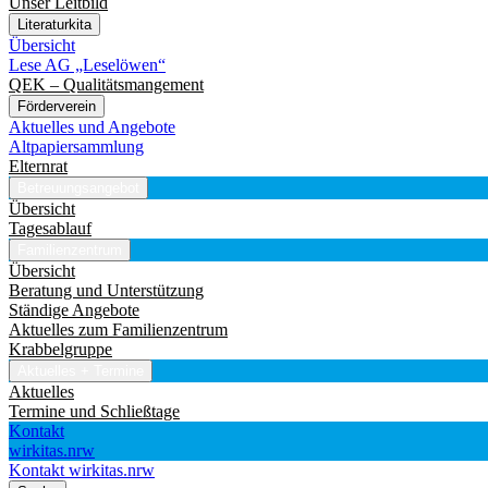
Unser Leitbild
Literaturkita
Übersicht
Lese AG „Leselöwen“
QEK – Qualitätsmangement
Förderverein
Aktuelles und Angebote
Altpapiersammlung
Elternrat
Betreuungsangebot
Übersicht
Tagesablauf
Familienzentrum
Übersicht
Beratung und Unterstützung
Ständige Angebote
Aktuelles zum Familienzentrum
Krabbelgruppe
Aktuelles + Termine
Aktuelles
Termine und Schließtage
Kontakt
wirkitas.nrw
Kontakt
wirkitas.nrw