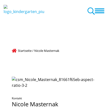
etreuungsangebot
Familienzentrum
Aktuelles + Termine
Aktuelles zum Familienzentrum
Startseite
/
Nicole Masternak
Kontakt
Nicole
Masternak