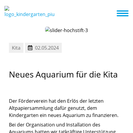
etreuungsangebot
Familienzentrum
Aktuelles + Termine
Aktuelles zum Familienzentrum
Kita
02.05.2024
Neues
Aquarium
für
die
Kita
Der Förderverein hat den Erlös der letzten
Altpapiersammlung dafür genutzt, dem
Kindergarten ein neues Aquarium zu finanzieren.
Bei der Organisation und Installation des
Aquariums hatten wir tatkräftige Unterstützung