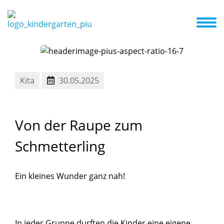
etreuungsangebot
Familienzentrum
Aktuelles + Termine
Aktuelles zum Familienzentrum
Kita
30.05.2025
Von
der
Raupe
zum
Schmetterling
Ein kleines Wunder ganz nah!
In jeder Gruppe durften die Kinder eine eigene